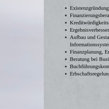
Existenzgründung
Finanzierungsber
Kreditwürdigkeit
Ergebnisverbesse
Aufbau und Gesta
Informationssyst
Finanzplanung, Er
Beratung bei Bus
Buchführungskont
Erbschaftsregelu