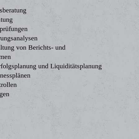
sberatung
atung
sprüfungen
rungsanalysen
ltung von Berichts- und
emen
folgsplanung und Liquiditätsplanung
inessplänen
rollen
ngen