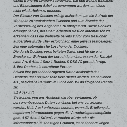
einem früheren Zeitpunkt aufgerufen hat und welche Eingaben
und Einstellungen dabei vorgenommen wurden, um diese
nicht wiederholen zu müssen.
Der Einsatz von Cookies erfolgt außerdem, um die Aufrufe der
Webseite zu statistischen Zwecken und zum Zwecke der
Verbesserung des Angebotes zu analysieren. Diese Cookies
ermöglichen es, bei einem erneuten Besuch automatisch zu
erkennen, dass die Webseite bereits zuvor vom Besucher
aufgerufen wurde. Hier erfolgt nach einer jeweils festgelegten
Zeit eine automatische Löschung der Cookies.
Die durch Cookies verarbeiteten Daten sind für die o. g.
Zwecke zur Wahrung der berechtigten Interessen der Kanzlei
nach Art. 6 Abs. 1 Satz 1 Buchst. f) DSGVO gerechtfertigt.
5. Ihre Rechte als betroffene Person
Soweit Ihre personenbezogenen Daten anlässlich des
Besuchs unserer Webseite verarbeitet werden, stehen Ihnen
als „betroffene Person“ im Sinne der DSGVO folgende Rechte
zu:
5.1 Auskunft
Sie können von uns Auskunft darüber verlangen, ob
personenbezogene Daten von Ihnen bei uns verarbeitet
werden. Kein Auskunftsrecht besteht, wenn die Erteilung der
begehrten Informationen gegen die Verschwiegenheitspflicht
gem. § 57 Abs. 1 StBerG verstoßen würde oder die
Informationen aus sonstigen Gründen, insbesondere wegen